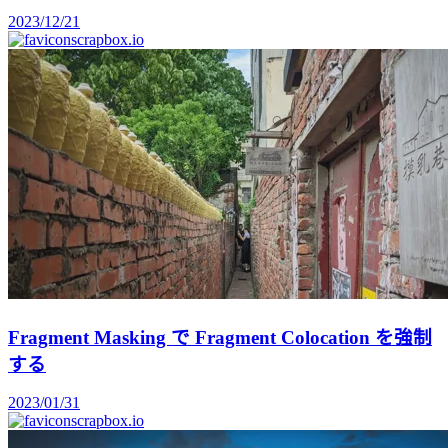
2023/12/21
scrapbox.io
Fragment Masking で Fragment Colocation を強制
する
2023/01/31
scrapbox.io