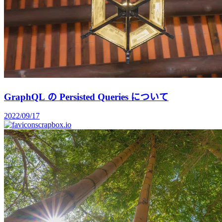
GraphQL の Persisted Queries について
2022/09/17
scrapbox.io