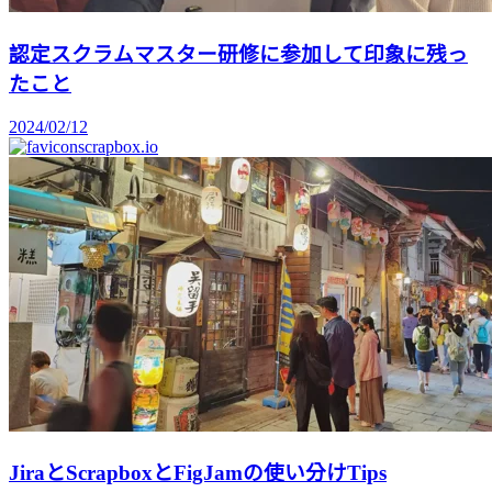
認定スクラムマスター研修に参加して印象に残っ
たこと
2024/02/12
scrapbox.io
JiraとScrapboxとFigJamの使い分けTips