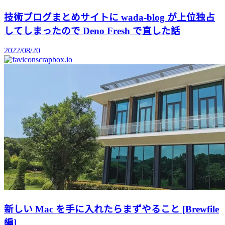
技術ブログまとめサイトに wada-blog が上位独占
してしまったので Deno Fresh で直した話
2022/08/20
scrapbox.io
新しい Mac を手に入れたらまずやること [Brewfile
編]