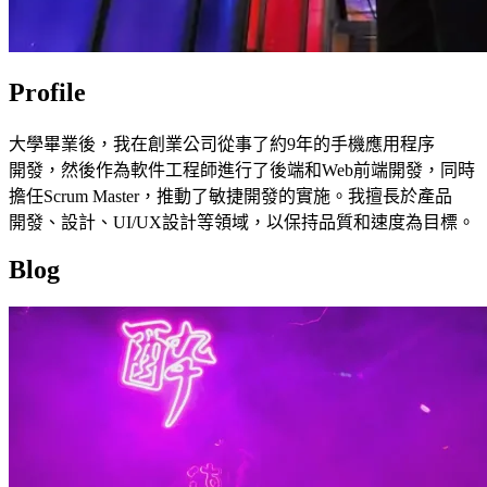
Profile
大學
畢業
後，
我
在
創業
公司
從事
了
約
9
年
的
手機
應
用
程序
開發，
然
後
作為
軟件
工程師
進行
了
後端
和
Web
前
端
開發，
同時
擔任
Scrum Master，
推動
了
敏捷
開發
的
實施。
我
擅長
於
產品
開發、
設計、
UI
/UX
設計
等
領域，
以
保持
品質
和
速度
為
目標。
Blog