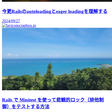
今更Railsのautoloadingとeager loadingを理解する
2024/09/27
scrapbox.io
Rails で Minitest を使って悲観的ロック（排他制
御）をテストする方法